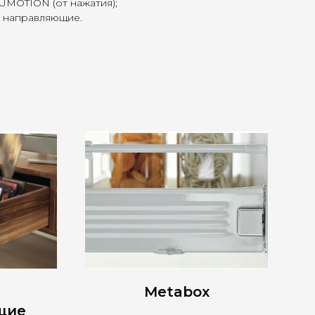
MOTION (от нажатия);
 направляющие.
е
Metabox
щие