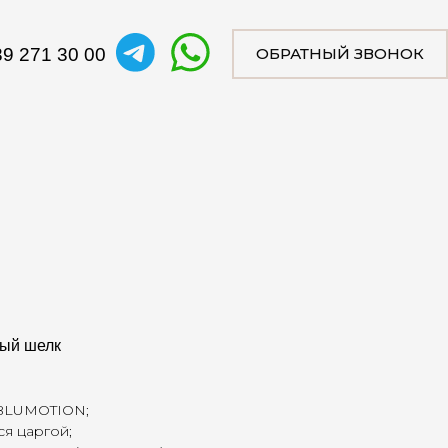
0 00
ОБРАТНЫЙ ЗВОНОК
лый шелк
 BLUMOTION;
я царгой;