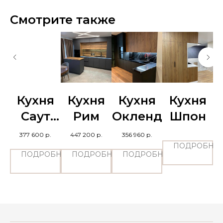
Смотрите также
я
Кухня
Кухня
Кухня
Кухня
а
Саут
Рим
Окленд
Шпон
Бенд
.
377 600
р.
447 200
р.
356 960
р.
ПОДРОБНЕЕ
БНЕЕ
ПОДРОБНЕЕ
ПОДРОБНЕЕ
ПОДРОБНЕЕ