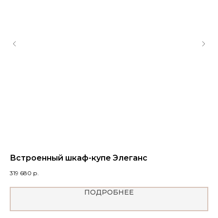
Встроенный шкаф-купе Элеганс
Ш
319 680
р.
31
ПОДРОБНЕЕ